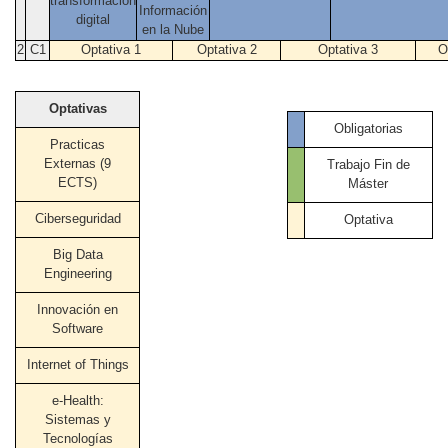
transformación
Información
digital
en la Nube
2
C1
Optativa 1
Optativa 2
Optativa 3
O
Optativas
Obligatorias
Practicas
Externas (9
Trabajo Fin de
ECTS)
Máster
Ciberseguridad
Optativa
Big Data
Engineering
Innovación en
Software
Internet of Things
e-Health:
Sistemas y
Tecnologías