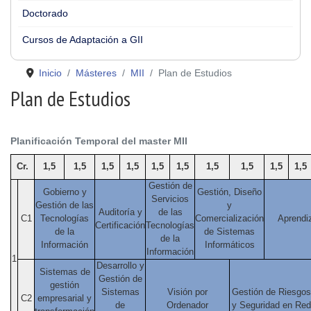
Doctorado
Cursos de Adaptación a GII
Inicio
Másteres
MII
Plan de Estudios
Plan de Estudios
Planificación Temporal del master MII
Cr.
1,5
1,5
1,5
1,5
1,5
1,5
1,5
1,5
1,5
1,5
Gestión de
Gobierno y
Gestión, Diseño
Servicios
Gestión de las
y
Auditoría y
de las
C1
Tecnologías
Comercialización
Aprendi
Certificación
Tecnologías
de la
de Sistemas
de la
Información
Informáticos
Información
1
Desarrollo y
Sistemas de
Gestión de
gestión
Sistemas
Visión por
Gestión de Riesgos
C2
empresarial y
de
Ordenador
y Seguridad en Red