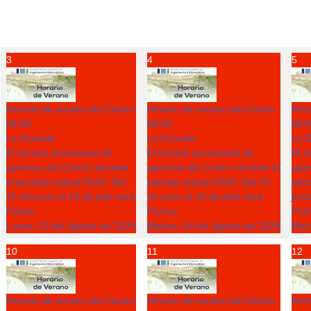
3
4
5
Horario de verano del Centro
Horario de verano del Centro
Hora
08:00
08:00
08:
La Escuela
La Escuela
La E
El horario provisional de
El horario provisional de
El h
apertura del Centro durante
apertura del Centro durante el
aper
el periodo estival 2026: Del
periodo estival 2026: Del 15
peri
15 de junio al 10 de julio será
de junio al 10 de julio será
juni
Fecha :
Fecha :
Fech
Lunes, 03 de Agosto de 2026
Martes, 04 de Agosto de 2026
Miér
10
11
12
Horario de verano del Centro
Horario de verano del Centro
Hora