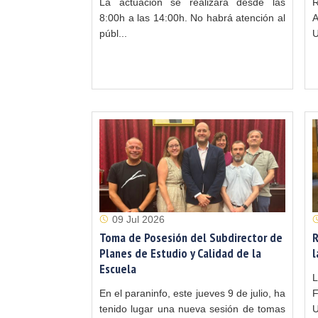
La actuación se realizará desde las
R
8:00h a las 14:00h. No habrá atención al
A
públ...
U
09 Jul 2026
Toma de Posesión del Subdirector de
R
Planes de Estudio y Calidad de la
l
Escuela
L
En el paraninfo, este jueves 9 de julio, ha
tenido lugar una nueva sesión de tomas
U