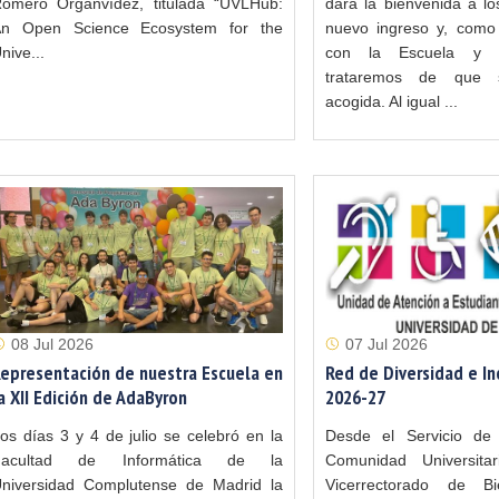
omero Organvídez, titulada “UVLHub:
dará la bienvenida a lo
n Open Science Ecosystem for the
nuevo ingreso y, como 
nive...
con la Escuela y la
trataremos de que
acogida. Al igual ...
08 Jul 2026
07 Jul 2026
epresentación de nuestra Escuela en
Red de Diversidad e In
a XII Edición de AdaByron
2026-27
os días 3 y 4 de julio se celebró en la
Desde el Servicio de 
Facultad de Informática de la
Comunidad Universita
niversidad Complutense de Madrid la
Vicerrectorado de Bi