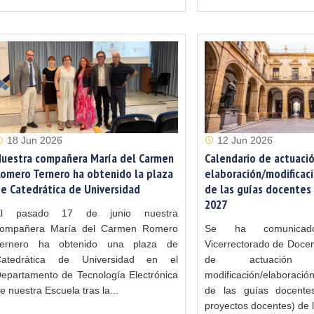
12 Jun 2026
18 Jun 2026
Calendario de actuació
uestra compañera María del Carmen
elaboración/modificaci
omero Ternero ha obtenido la plaza
de las guías docentes 
e Catedrática de Universidad
2027
El pasado 17 de junio nuestra
Se ha comunica
ompañera María del Carmen Romero
Vicerrectorado de Docen
Ternero ha obtenido una plaza de
de actuació
Catedrática de Universidad en el
modificación/elaboraci
epartamento de Tecnología Electrónica
de las guías docente
e nuestra Escuela tras la...
proyectos docentes) de l