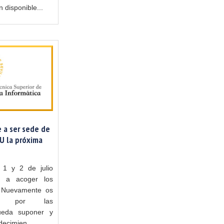
n disponible...
e a ser sede de
U la próxima
 1 y 2 de julio
e a acoger los
 Nuevamente os
pas por las
ueda suponer y
decimien...