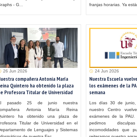
raphs - G...
franjas horarias. Ya está
26 Jun 2026
24 Jun 2026
uestra compañera Antonia María
Nuestra Escuela vuelv
eina Quintero ha obtenido la plaza
los exámenes de la PA
e Profesora Titular de Universidad
semana
El pasado 25 de junio nuestra
Los días 30 de junio,
compañera Antonia María Reina
nuestro Centro vuelv
uintero ha obtenido una plaza de
exámenes de la PAU.
rofesora Titular de Universidad en el
pedimos discul
epartamento de Lenguajes y Sistemas
incomodidades que p
nformáticos de nuestra Esc...
reiteramos nuestro agra