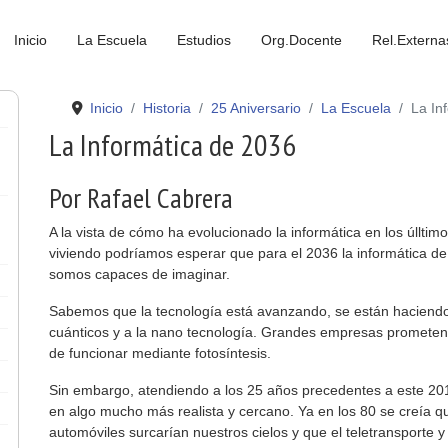
Inicio
La Escuela
Estudios
Org.Docente
Rel.Externa
Inicio
Historia
25 Aniversario
La Escuela
La In
La Informática de 2036
Por Rafael Cabrera
A la vista de cómo ha evolucionado la informática en los úllti
viviendo podríamos esperar que para el 2036 la informática 
somos capaces de imaginar.
Sabemos que la tecnología está avanzando, se están haciend
cuánticos y a la nano tecnología. Grandes empresas prometen
de funcionar mediante fotosíntesis.
Sin embargo, atendiendo a los 25 años precedentes a este 201
en algo mucho más realista y cercano. Ya en los 80 se creía q
automóviles surcarían nuestros cielos y que el teletransporte y 