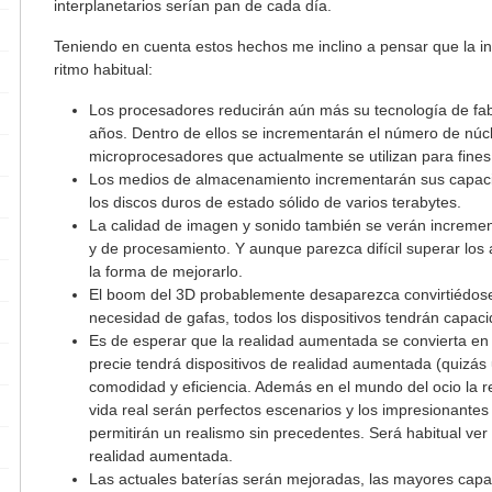
interplanetarios serían pan de cada día.
Teniendo en cuenta estos hechos me inclino a pensar que la in
ritmo habitual:
Los procesadores reducirán aún más su tecnología de fa
años. Dentro de ellos se incrementarán el número de núc
microprocesadores que actualmente se utilizan para fines 
Los medios de almacenamiento incrementarán sus capacid
los discos duros de estado sólido de varios terabytes.
La calidad de imagen y sonido también se verán increme
y de procesamiento. Y aunque parezca difícil superar los 
la forma de mejorarlo.
El boom del 3D probablemente desaparezca convirtiédose e
necesidad de gafas, todos los dispositivos tendrán capac
Es de esperar que la realidad aumentada se convierta en a
precie tendrá dispositivos de realidad aumentada (quizás
comodidad y eficiencia. Además en el mundo del ocio la 
vida real serán perfectos escenarios y los impresionantes
permitirán un realismo sin precedentes. Será habitual ver 
realidad aumentada.
Las actuales baterías serán mejoradas, las mayores cap