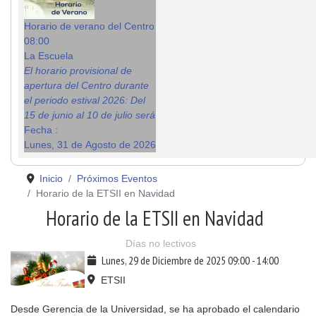
Horario de verano del Centro
08:00
La Escuela
El horario provisional de
apertura del Centro durante
el periodo estival 2026: Del
15 de junio al 10 de julio será
Fecha :
Lunes, 31 de Agosto de 2026
Inicio
Próximos Eventos
Horario de la ETSII en Navidad
Horario de la ETSII en Navidad
Días no lectivos
Lunes, 29 de Diciembre de 2025
09:00
-
14:00
ETSII
Desde Gerencia de la Universidad, se ha aprobado el calendario