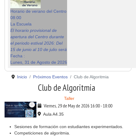
Horario de verano del Centro
08:00
La Escuela
El horario provisional de
apertura del Centro durante
el periodo estival 2026: Del
15 de junio al 10 de julio será
Fecha :
Lunes, 31 de Agosto de 2026
Inicio
Próximos Eventos
Club de Algoritmia
Club de Algoritmia
Taller
Viernes, 29 de May de 2026
16:00
-
18:00
Aula A4.35
Sesiones de formación con estudiantes experimentados.
Competiciones de algoritmia.