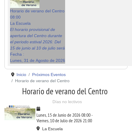
Horario de verano del Centro
08:00
La Escuela
El horario provisional de
apertura del Centro durante
el periodo estival 2026: Del
15 de junio al 10 de julio será
Fecha :
Lunes, 31 de Agosto de 2026
Inicio
Próximos Eventos
Horario de verano del Centro
Horario de verano del Centro
Días no lectivos
Lunes, 15 de Junio de 2026
08:00
-
Viernes, 10 de Julio de 2026
21:00
La Escuela