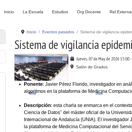
Inicio
La Escuela
Estudios
Org.Docente
Rel.Externa
Inicio
Eventos pasados
Sistema de vigilancia epide
Sistema de vigilancia epidem
Jueves, 07 de May de 2026
15:00
Salón de Grados.
Ponente
: Javier Pérez Florido, investigador en aná
algoritmos en la plataforma de Medicina Computaci
Mié
Jue
Descripción
: esta charla se enmarca en el context
Ciencia de Datos" del máster oficial de la Universid
Internacional de Andalucía (UNIA). El investigador 
la plataforma de Medicina Computacional del Servic