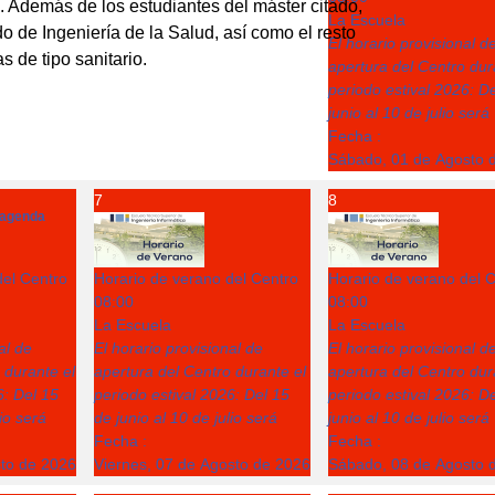
 Además de los estudiantes del máster citado,
La Escuela
o de Ingeniería de la Salud, así como el resto
El horario provisional d
s de tipo sanitario.
apertura del Centro dur
periodo estival 2026: D
junio al 10 de julio será
Fecha :
Sábado, 01 de Agosto 
7
8
agenda
del Centro
Horario de verano del Centro
Horario de verano del 
08:00
08:00
La Escuela
La Escuela
al de
El horario provisional de
El horario provisional d
 durante el
apertura del Centro durante el
apertura del Centro dur
6: Del 15
periodo estival 2026: Del 15
periodo estival 2026: D
lio será
de junio al 10 de julio será
junio al 10 de julio será
Fecha :
Fecha :
sto de 2026
Viernes, 07 de Agosto de 2026
Sábado, 08 de Agosto 