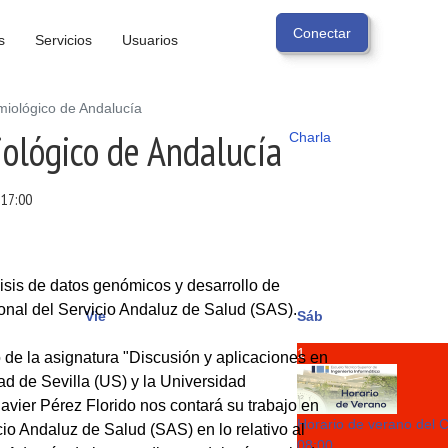
s
Servicios
Usuarios
miológico de Andalucía
iológico de Andalucía
Charla
-
17:00
lisis de datos genómicos y desarrollo de
onal del Servicio Andaluz de Salud (SAS).
Vie
Sáb
1
o de la asignatura "Discusión y aplicaciones en
ad de Sevilla (US) y la Universidad
Javier Pérez Florido nos contará su trabajo en
Horario de verano del 
io Andaluz de Salud (SAS) en lo relativo al
08:00