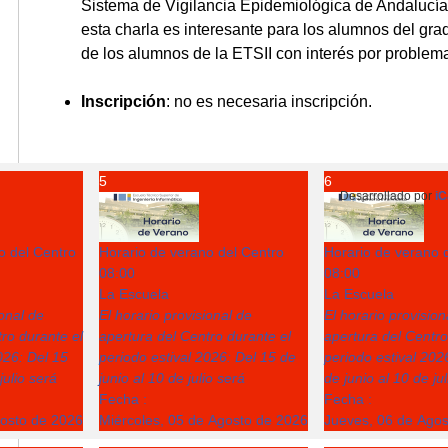
Sistema de Vigilancia Epidemiológica de Andalucía.
esta charla es interesante para los alumnos del grad
de los alumnos de la ETSII con interés por problema
Inscripción
: no es necesaria inscripción.
5
6
Desarrollado por
iC
o del Centro
Horario de verano del Centro
Horario de verano 
08:00
08:00
La Escuela
La Escuela
ional de
El horario provisional de
El horario provision
ro durante el
apertura del Centro durante el
apertura del Centro
026: Del 15
periodo estival 2026: Del 15 de
periodo estival 202
julio será
junio al 10 de julio será
de junio al 10 de ju
Fecha :
Fecha :
gosto de 2026
Miércoles, 05 de Agosto de 2026
Jueves, 06 de Ago