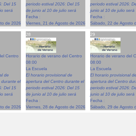
6: Del 15
periodo estival 2026: Del 15
periodo estival 2026: D
lio será
de junio al 10 de julio será
junio al 10 de julio será
Fecha :
Fecha :
sto de 2026
Viernes, 21 de Agosto de 2026
Sábado, 22 de Agosto 
28
29
del Centro
Horario de verano del Centro
Horario de verano del 
08:00
08:00
La Escuela
La Escuela
al de
El horario provisional de
El horario provisional d
 durante el
apertura del Centro durante el
apertura del Centro dur
6: Del 15
periodo estival 2026: Del 15
periodo estival 2026: D
lio será
de junio al 10 de julio será
junio al 10 de julio será
Fecha :
Fecha :
sto de 2026
Viernes, 28 de Agosto de 2026
Sábado, 29 de Agosto 