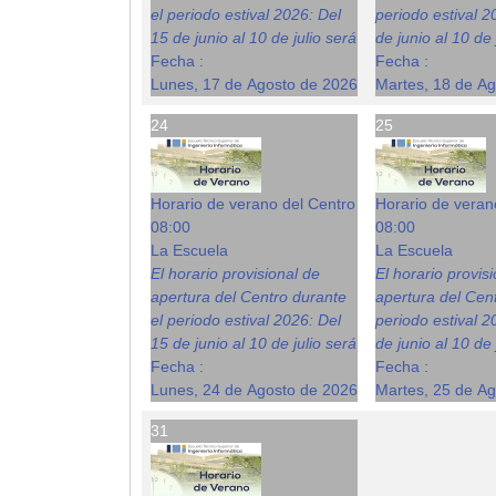
el periodo estival 2026: Del
periodo estival 2
15 de junio al 10 de julio será
de junio al 10 de 
Fecha :
Fecha :
Lunes, 17 de Agosto de 2026
Martes, 18 de A
24
25
Horario de verano del Centro
Horario de veran
08:00
08:00
La Escuela
La Escuela
El horario provisional de
El horario provis
apertura del Centro durante
apertura del Cent
el periodo estival 2026: Del
periodo estival 2
15 de junio al 10 de julio será
de junio al 10 de 
Fecha :
Fecha :
Lunes, 24 de Agosto de 2026
Martes, 25 de A
31