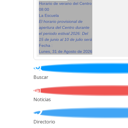
Horario de verano del Centro
08:00
La Escuela
El horario provisional de
apertura del Centro durante
el periodo estival 2026: Del
15 de junio al 10 de julio será
Fecha :
Lunes, 31 de Agosto de 2026
Buscar
Noticias
Directorio