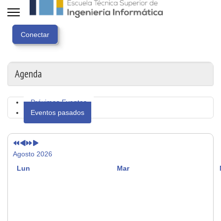
Año
Mes
Próximo
Próximo
anterior
anterior
año
mes
Agenda
Próximos Eventos
Eventos pasados
Agosto 2026
Lun
Mar