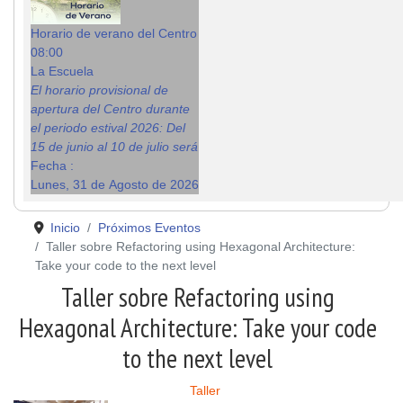
Horario de verano del Centro
08:00
La Escuela
El horario provisional de
apertura del Centro durante
el periodo estival 2026: Del
15 de junio al 10 de julio será
Fecha :
Lunes, 31 de Agosto de 2026
Inicio
Próximos Eventos
Taller sobre Refactoring using Hexagonal Architecture:
Take your code to the next level
Taller sobre Refactoring using
Hexagonal Architecture: Take your code
to the next level
Taller