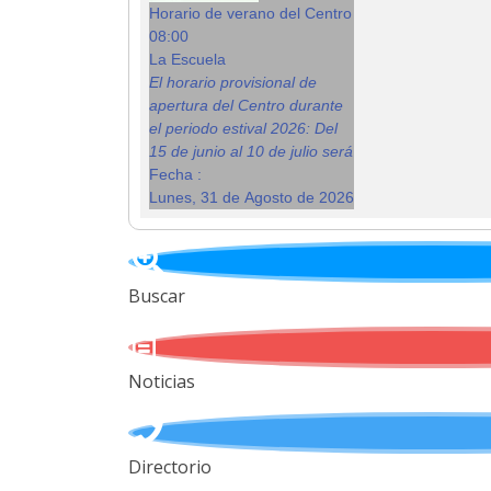
Horario de verano del Centro
08:00
La Escuela
El horario provisional de
apertura del Centro durante
el periodo estival 2026: Del
15 de junio al 10 de julio será
Fecha :
Lunes, 31 de Agosto de 2026
Buscar
Noticias
Directorio