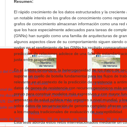
Resumen:
El rápido crecimiento de los datos estructurados y la crecient
un notable interés en los grafos de conocimiento como represe
grafos de conocimiento almacenan información como una red d
que los hace especialmente adecuados para tareas de complet
(GNNs) han surgido como una familia de arquitecturas de gran 
algunos aspectos clave de su comportamiento siguen siendo op
nodos en el rendimiento de las GNNs ha recibido comparativam
5
6
predicción de relaciones adolece de una falta de estandarizació
justa entre propuestas.
En el ámbito biomédico, la heterogeneidad de los datos de sec
o del Centro
Horario de verano del Centro
Horario de verano 
supone un cuello de botella fundamental para los flujos de tra
08:00
08:00
relevante en el contexto de la predicción de resistencia a ant
La Escuela
La Escuela
datos de genes de resistencia con recursos genómicos más amp
ional de
El horario provisional de
El horario provision
previo para construir modelos más expresivos y con mayor fu
ro durante el
apertura del Centro durante el
apertura del Centro
amenazas de salud pública más urgentes a nivel mundial, y l
026: Del 15
periodo estival 2026: Del 15 de
periodo estival 202
sobre datos de secuenciación de genoma completo ofrecen un 
julio será
junio al 10 de julio será
de junio al 10 de ju
a los métodos tradicionales de evaluación de susceptibilidad.
Fecha :
Fecha :
gosto de 2026
Miércoles, 05 de Agosto de 2026
Jueves, 06 de Ago
Esta tesis aborda estos retos interrelacionados mediante un c