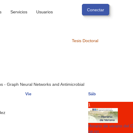
s
Servicios
Usuarios
Tesis Doctoral
 - Graph Neural Networks and Antimicrobial
Vie
Sáb
1
dez
Horario de verano del 
08:00