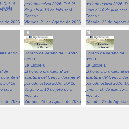
6: Del 15
periodo estival 2026: Del 15
periodo estival 2026: D
agenda
lio será
de junio al 10 de julio será
junio al 10 de julio será
Fecha :
Fecha :
sto de 2026
Viernes, 21 de Agosto de 2026
Sábado, 22 de Agosto 
28
29
del Centro
Horario de verano del Centro
Horario de verano del 
08:00
08:00
La Escuela
La Escuela
al de
El horario provisional de
El horario provisional d
 durante el
apertura del Centro durante el
apertura del Centro dur
6: Del 15
periodo estival 2026: Del 15
periodo estival 2026: D
lio será
de junio al 10 de julio será
junio al 10 de julio será
Fecha :
Fecha :
sto de 2026
Viernes, 28 de Agosto de 2026
Sábado, 29 de Agosto 