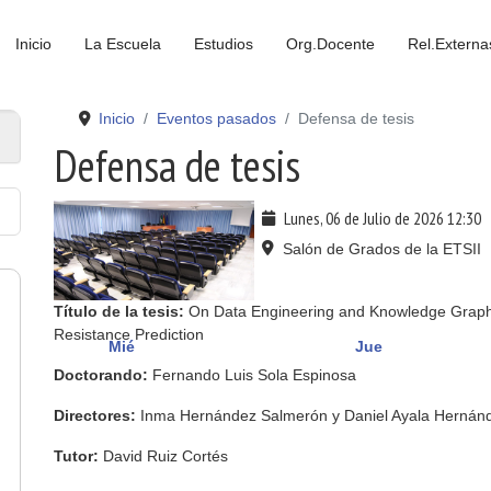
Inicio
La Escuela
Estudios
Org.Docente
Rel.Externa
Inicio
Eventos pasados
Defensa de tesis
Defensa de tesis
Lunes, 06 de Julio de 2026
12:30
Salón de Grados de la ETSII
Título de la tesis:
On Data Engineering and Knowledge Graphs
Resistance Prediction
Mié
Jue
Doctorando:
Fernando Luis Sola Espinosa
Directores:
Inma Hernández Salmerón y Daniel Ayala Hernán
Tutor
:
David Ruiz Cortés