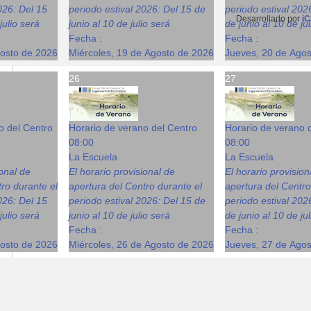
026: Del 15
periodo estival 2026: Del 15 de
periodo estival 202
Desarrollado por
iC
julio será
junio al 10 de julio será
de junio al 10 de ju
Fecha :
Fecha :
gosto de 2026
Miércoles, 19 de Agosto de 2026
Jueves, 20 de Ago
26
27
o del Centro
Horario de verano del Centro
Horario de verano 
08:00
08:00
La Escuela
La Escuela
ional de
El horario provisional de
El horario provision
ro durante el
apertura del Centro durante el
apertura del Centro
026: Del 15
periodo estival 2026: Del 15 de
periodo estival 202
julio será
junio al 10 de julio será
de junio al 10 de ju
Fecha :
Fecha :
gosto de 2026
Miércoles, 26 de Agosto de 2026
Jueves, 27 de Ago