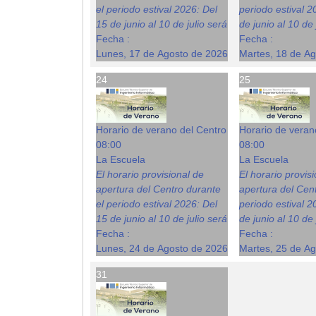
el periodo estival 2026: Del
periodo estival 2
15 de junio al 10 de julio será
de junio al 10 de 
Fecha :
Fecha :
Lunes, 17 de Agosto de 2026
Martes, 18 de A
24
25
Horario de verano del Centro
Horario de veran
08:00
08:00
La Escuela
La Escuela
El horario provisional de
El horario provis
apertura del Centro durante
apertura del Cent
el periodo estival 2026: Del
periodo estival 2
15 de junio al 10 de julio será
de junio al 10 de 
Fecha :
Fecha :
Lunes, 24 de Agosto de 2026
Martes, 25 de A
31