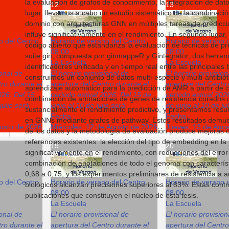
la evaluación de grafos de conocimiento, la integración de dat
12
13
lugar, llevamos a cabo un estudio sistemático de la combinac
dominio con arquitecturas GNN en múltiples tareas de predicc
influye significativamente en el rendimiento. En segundo luga
o del Centro
Horario de verano del Centro
Horario de verano 
código abierto que estandariza la evaluación de técnicas de pre
08:00
08:00
suite gin, compuesta por ginmappeR y Gintegrator, dos herra
La Escuela
La Escuela
identificadores unificada y en tiempo real entre las principales
ional de
El horario provisional de
El horario provision
construimos un conjunto de datos multi-especie y multi-antibió
ro durante el
apertura del Centro durante el
apertura del Centro
aprendizaje automático para la predicción de AMR a partir de 
026: Del 15
periodo estival 2026: Del 15 de
periodo estival 202
combinación de anotaciones de genes de resistencia curados 
julio será
junio al 10 de julio será
de junio al 10 de ju
sustancialmente el rendimiento predictivo, y presentamos res
Fecha :
Fecha :
en GNNs mediante grafos de pathway. Estos resultados demues
gosto de 2026
Miércoles, 12 de Agosto de 2026
Jueves, 13 de Ago
de los datos y la metodología de evaluación produce mejoras co
referencias existentes: la elección del tipo de embedding en l
19
20
significativamente en el rendimiento, con reducciones del error
combinación de anotaciones de todo el genoma con característ
0,68 a 0,75; y los experimentos preliminares de resistencia a
o del Centro
Horario de verano del Centro
Horario de verano 
biológicos alcanzan precisiones superiores al 83%. Estas contr
08:00
08:00
publicaciones que constituyen el núcleo de esta tesis.
La Escuela
La Escuela
ional de
El horario provisional de
El horario provision
ro durante el
apertura del Centro durante el
apertura del Centro