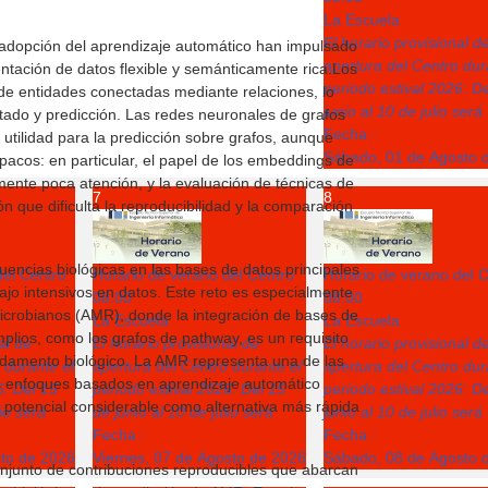
La Escuela
El horario provisional d
e adopción del aprendizaje automático han impulsado
apertura del Centro dur
ntación de datos flexible y semánticamente rica.Los
periodo estival 2026: D
e entidades conectadas mediante relaciones, lo
junio al 10 de julio será
ado y predicción. Las redes neuronales de grafos
Fecha :
utilidad para la predicción sobre grafos, aunque
Sábado, 01 de Agosto 
acos: en particular, el papel de los embeddings de
ente poca atención, y la evaluación de técnicas de
7
8
n que dificulta la reproducibilidad y la comparación
uencias biológicas en las bases de datos principales
del Centro
Horario de verano del Centro
Horario de verano del 
bajo intensivos en datos. Este reto es especialmente
08:00
08:00
imicrobianos (AMR), donde la integración de bases de
La Escuela
La Escuela
lios, como los grafos de pathway, es un requisito
al de
El horario provisional de
El horario provisional d
ndamento biológico. La AMR representa una de las
 durante el
apertura del Centro durante el
apertura del Centro dur
os enfoques basados en aprendizaje automático
6: Del 15
periodo estival 2026: Del 15
periodo estival 2026: D
potencial considerable como alternativa más rápida
lio será
de junio al 10 de julio será
junio al 10 de julio será
Fecha :
Fecha :
sto de 2026
Viernes, 07 de Agosto de 2026
Sábado, 08 de Agosto 
onjunto de contribuciones reproducibles que abarcan