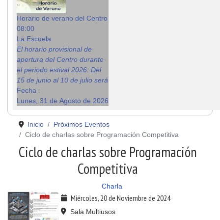
Horario de verano del Centro
08:00
La Escuela
El horario provisional de
apertura del Centro durante
el periodo estival 2026: Del
15 de junio al 10 de julio será
Fecha :
Lunes, 31 de Agosto de 2026
Inicio
Próximos Eventos
Ciclo de charlas sobre Programación Competitiva
Ciclo de charlas sobre Programación
Competitiva
Charla
Miércoles, 20 de Noviembre de 2024
Sala Multiusos