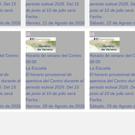
6: Del 15
periodo estival 2026: Del 15
periodo estival 2026: D
lio será
de junio al 10 de julio será
junio al 10 de julio será
Fecha :
Fecha :
sto de 2026
Viernes, 21 de Agosto de 2026
Sábado, 22 de Agosto 
28
29
del Centro
Horario de verano del Centro
Horario de verano del 
08:00
08:00
La Escuela
La Escuela
al de
El horario provisional de
El horario provisional d
 durante el
apertura del Centro durante el
apertura del Centro dur
6: Del 15
periodo estival 2026: Del 15
periodo estival 2026: D
lio será
de junio al 10 de julio será
junio al 10 de julio será
Fecha :
Fecha :
sto de 2026
Viernes, 28 de Agosto de 2026
Sábado, 29 de Agosto 