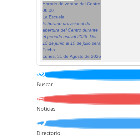
Horario de verano del Centro
08:00
La Escuela
El horario provisional de
apertura del Centro durante
el periodo estival 2026: Del
15 de junio al 10 de julio será
Fecha :
Lunes, 31 de Agosto de 2026
Buscar
Noticias
Directorio