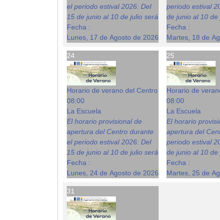
el periodo estival 2026: Del
periodo estival 2
15 de junio al 10 de julio será
de junio al 10 de 
Fecha :
Fecha :
Lunes, 17 de Agosto de 2026
Martes, 18 de A
24
25
Horario de verano del Centro
Horario de veran
08:00
08:00
La Escuela
La Escuela
El horario provisional de
El horario provis
apertura del Centro durante
apertura del Cent
el periodo estival 2026: Del
periodo estival 2
15 de junio al 10 de julio será
de junio al 10 de 
Fecha :
Fecha :
Lunes, 24 de Agosto de 2026
Martes, 25 de A
31