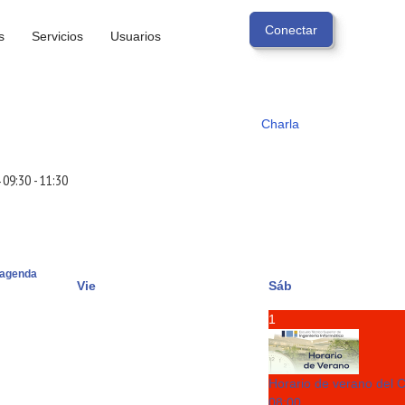
s
Servicios
Usuarios
Charla
09:30
-
11:30
agenda
Vie
Sáb
1
Horario de verano del 
08:00