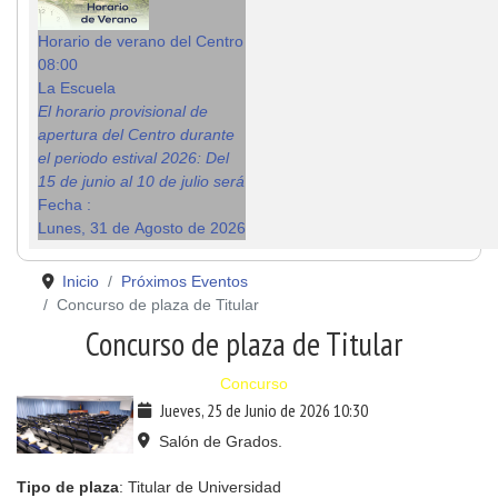
Horario de verano del Centro
08:00
La Escuela
El horario provisional de
apertura del Centro durante
el periodo estival 2026: Del
15 de junio al 10 de julio será
Fecha :
Lunes, 31 de Agosto de 2026
Inicio
Próximos Eventos
Concurso de plaza de Titular
Concurso de plaza de Titular
Concurso
Jueves, 25 de Junio de 2026
10:30
Salón de Grados.
Tipo de plaza
: Titular de Universidad