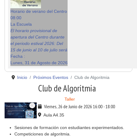
Horario de verano del Centro
08:00
La Escuela
El horario provisional de
apertura del Centro durante
el periodo estival 2026: Del
15 de junio al 10 de julio será
Fecha :
Lunes, 31 de Agosto de 2026
Inicio
Próximos Eventos
Club de Algoritmia
Club de Algoritmia
Taller
Viernes, 26 de Junio de 2026
16:00
-
18:00
Aula A4.35
Sesiones de formación con estudiantes experimentados.
Competiciones de algoritmia.