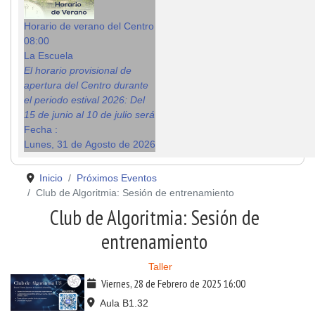
Horario de verano del Centro
08:00
La Escuela
El horario provisional de
apertura del Centro durante
el periodo estival 2026: Del
15 de junio al 10 de julio será
Fecha :
Lunes, 31 de Agosto de 2026
Inicio
Próximos Eventos
Club de Algoritmia: Sesión de entrenamiento
Club de Algoritmia: Sesión de
entrenamiento
Taller
Viernes, 28 de Febrero de 2025
16:00
Aula B1.32