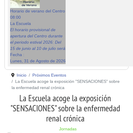
Horario de verano del Centro
08:00
La Escuela
El horario provisional de
apertura del Centro durante
el periodo estival 2026: Del
15 de junio al 10 de julio será
Fecha :
Lunes, 31 de Agosto de 2026
Inicio
Próximos Eventos
La Escuela acoge la exposición "SENSACIONES" sobre
la enfermedad renal crónica
La Escuela acoge la exposición
"SENSACIONES" sobre la enfermedad
renal crónica
Jornadas