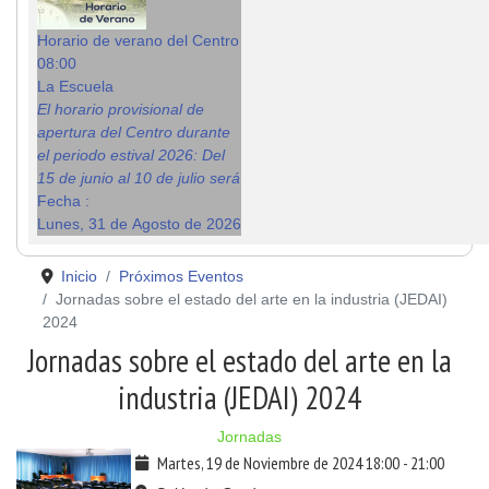
Horario de verano del Centro
08:00
La Escuela
El horario provisional de
apertura del Centro durante
el periodo estival 2026: Del
15 de junio al 10 de julio será
Fecha :
Lunes, 31 de Agosto de 2026
Inicio
Próximos Eventos
Jornadas sobre el estado del arte en la industria (JEDAI)
2024
Jornadas sobre el estado del arte en la
industria (JEDAI) 2024
Jornadas
Martes, 19 de Noviembre de 2024
18:00
-
21:00