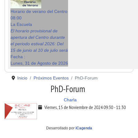
Horario de verano del Centro
08:00
La Escuela
El horario provisional de
apertura del Centro durante
el periodo estival 2026: Del
15 de junio al 10 de julio será
Fecha :
Lunes, 31 de Agosto de 2026
Inicio
Próximos Eventos
PhD-Forum
PhD-Forum
Charla
Viernes, 15 de Noviembre de 2024
09:30
-
11:30
Desarrollado por
iCagenda