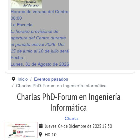
Horario de verano del Centro
08:00
La Escuela
El horario provisional de
apertura del Centro durante
el periodo estival 2026: Del
15 de junio al 10 de julio será
Fecha :
Lunes, 31 de Agosto de 2026
Inicio
Eventos pasados
Charlas PhD-Forum en Ingeniería Informática
Charlas PhD-Forum en Ingeniería
Informática
Charla
Jueves, 04 de Diciembre de 2025
12:30
H0.10