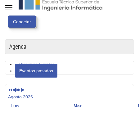
Año
Mes
Próximo
Próximo
anterior
anterior
año
mes
Agenda
Próximos Eventos
Eventos pasados
Agosto 2026
Lun
Mar