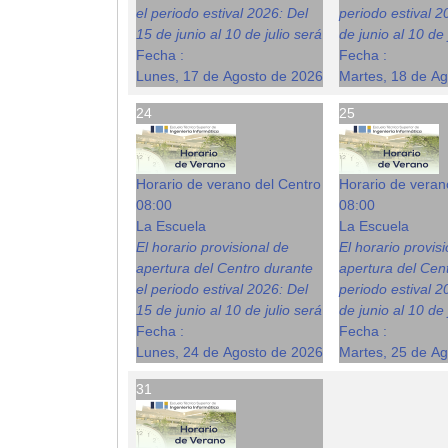
el periodo estival 2026: Del
periodo estival 2
15 de junio al 10 de julio será
de junio al 10 de 
Fecha :
Fecha :
Lunes, 17 de Agosto de 2026
Martes, 18 de A
24
25
Horario de verano del Centro
Horario de veran
08:00
08:00
La Escuela
La Escuela
El horario provisional de
El horario provis
apertura del Centro durante
apertura del Cent
el periodo estival 2026: Del
periodo estival 2
15 de junio al 10 de julio será
de junio al 10 de 
Fecha :
Fecha :
Lunes, 24 de Agosto de 2026
Martes, 25 de A
31