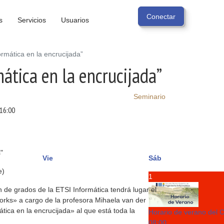
s
Servicios
Usuarios
ormática en la encrucijada”
mática en la encrucijada”
Seminario
16:00
"
Vie
Sáb
e)
1
 de grados de la ETSI Informática tendrá lugar el
works» a cargo de la profesora Mihaela van der
tica en la encrucijada» al que está toda la
Horario de verano del 
08:00