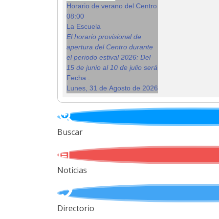
Horario de verano del Centro
08:00
La Escuela
El horario provisional de
apertura del Centro durante
el periodo estival 2026: Del
15 de junio al 10 de julio será
Fecha :
Lunes, 31 de Agosto de 2026
Buscar
Noticias
Directorio