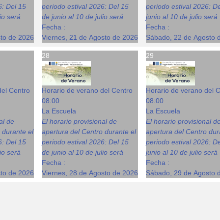
6: Del 15
periodo estival 2026: Del 15
periodo estival 2026: D
lio será
de junio al 10 de julio será
junio al 10 de julio será
Fecha :
Fecha :
sto de 2026
Viernes, 21 de Agosto de 2026
Sábado, 22 de Agosto 
28
29
del Centro
Horario de verano del Centro
Horario de verano del 
08:00
08:00
La Escuela
La Escuela
al de
El horario provisional de
El horario provisional d
 durante el
apertura del Centro durante el
apertura del Centro dur
6: Del 15
periodo estival 2026: Del 15
periodo estival 2026: D
lio será
de junio al 10 de julio será
junio al 10 de julio será
Fecha :
Fecha :
sto de 2026
Viernes, 28 de Agosto de 2026
Sábado, 29 de Agosto 