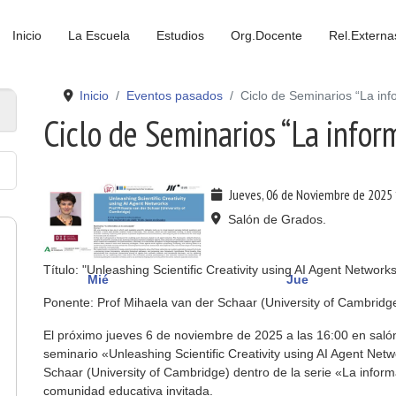
Inicio
La Escuela
Estudios
Org.Docente
Rel.Externa
Inicio
Eventos pasados
Ciclo de Seminarios “La inf
Ciclo de Seminarios “La infor
Jueves, 06 de Noviembre de 2025
Salón de Grados.
Título: "Unleashing Scientific Creativity using AI Agent Networks
Mié
Jue
Ponente: Prof Mihaela van der Schaar (University of Cambridg
El próximo jueves 6 de noviembre de 2025 a las 16:00 en salón
seminario «Unleashing Scientific Creativity using AI Agent Net
Schaar (University of Cambridge) dentro de la serie «La informá
comunidad educativa invitada.