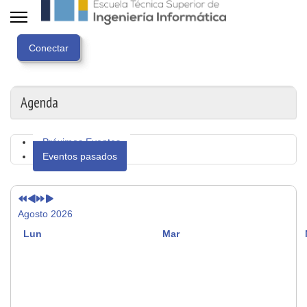
Año
Mes
Próximo
Próximo
anterior
anterior
año
mes
Agenda
Próximos Eventos
Eventos pasados
Agosto 2026
Lun
Mar