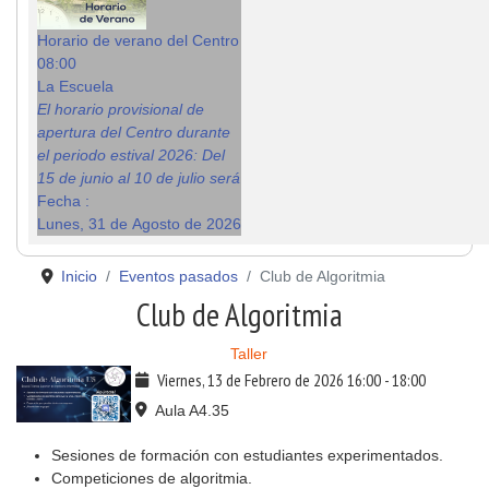
Horario de verano del Centro
08:00
La Escuela
El horario provisional de
apertura del Centro durante
el periodo estival 2026: Del
15 de junio al 10 de julio será
Fecha :
Lunes, 31 de Agosto de 2026
Inicio
Eventos pasados
Club de Algoritmia
Club de Algoritmia
Taller
Viernes, 13 de Febrero de 2026
16:00
-
18:00
Aula A4.35
Sesiones de formación con estudiantes experimentados.
Competiciones de algoritmia.