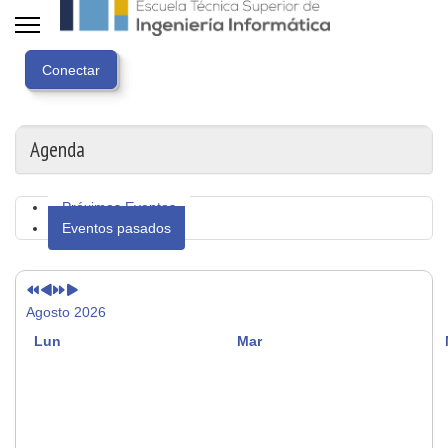
Año
Mes
Próximo
Próximo
anterior
anterior
año
mes
Agenda
Próximos Eventos
Eventos pasados
Agosto 2026
Lun
Mar