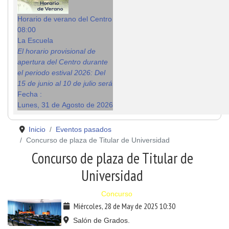
Horario de verano del Centro
08:00
La Escuela
El horario provisional de
apertura del Centro durante
el periodo estival 2026: Del
15 de junio al 10 de julio será
Fecha :
Lunes, 31 de Agosto de 2026
Inicio
Eventos pasados
Concurso de plaza de Titular de Universidad
Concurso de plaza de Titular de
Universidad
Concurso
Miércoles, 28 de May de 2025
10:30
Salón de Grados.