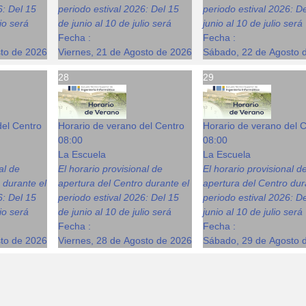
6: Del 15
periodo estival 2026: Del 15
periodo estival 2026: D
lio será
de junio al 10 de julio será
junio al 10 de julio será
Fecha :
Fecha :
sto de 2026
Viernes, 21 de Agosto de 2026
Sábado, 22 de Agosto 
28
29
del Centro
Horario de verano del Centro
Horario de verano del 
08:00
08:00
La Escuela
La Escuela
al de
El horario provisional de
El horario provisional d
 durante el
apertura del Centro durante el
apertura del Centro dur
6: Del 15
periodo estival 2026: Del 15
periodo estival 2026: D
lio será
de junio al 10 de julio será
junio al 10 de julio será
Fecha :
Fecha :
sto de 2026
Viernes, 28 de Agosto de 2026
Sábado, 29 de Agosto 