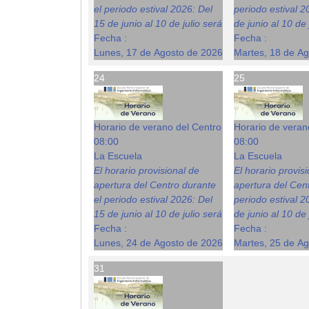
el periodo estival 2026: Del
periodo estival 2
15 de junio al 10 de julio será
de junio al 10 de 
Fecha :
Fecha :
Lunes, 17 de Agosto de 2026
Martes, 18 de A
24
25
Horario de verano del Centro
Horario de veran
08:00
08:00
La Escuela
La Escuela
El horario provisional de
El horario provis
apertura del Centro durante
apertura del Cent
el periodo estival 2026: Del
periodo estival 2
15 de junio al 10 de julio será
de junio al 10 de 
Fecha :
Fecha :
Lunes, 24 de Agosto de 2026
Martes, 25 de A
31