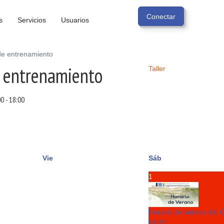
s
Servicios
Usuarios
 de entrenamiento
e entrenamiento
Taller
00
-
18:00
Vie
Sáb
1
Horario de verano del 
08:00