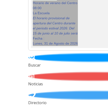
Horario de verano del Centro
08:00
La Escuela
El horario provisional de
apertura del Centro durante
el periodo estival 2026: Del
15 de junio al 10 de julio será
Fecha :
Lunes, 31 de Agosto de 2026
Buscar
Noticias
Directorio