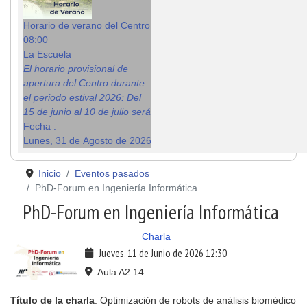
Horario de verano del Centro
08:00
La Escuela
El horario provisional de
apertura del Centro durante
el periodo estival 2026: Del
15 de junio al 10 de julio será
Fecha :
Lunes, 31 de Agosto de 2026
Inicio
Eventos pasados
PhD-Forum en Ingeniería Informática
PhD-Forum en Ingeniería Informática
Charla
Jueves, 11 de Junio de 2026
12:30
Aula A2.14
Título de la charla
: Optimización de robots de análisis biomédico