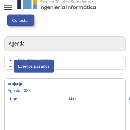
Año
Mes
Próximo
Próximo
anterior
anterior
año
mes
Agenda
Próximos Eventos
Eventos pasados
Agosto 2026
Lun
Mar