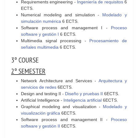
Requirements engineering -
Ingeniería de requisitos
6
ECTS.
Numerical modeling and simulation -
Modelado y
simulación numérica
6 ECTS.
Software process and management I -
Proceso
software y gestión I
6 ECTS.
Multimedia signal processing -
Procesamiento de
señales multimedia
6 ECTS.
3º COURSE
2º SEMESTER
Network Architecture and Services -
Arquitectura y
servicios de redes
6ECTS.
Design and testing II -
Diseño y pruebas II
6ECTS.
Artificial Intelligence -
Inteligencia artificial
6ECTS.
Graphical modeling and visualization -
Modelado y
visualización gráfica
6ECTS.
Software process and management II -
Proceso
software y gestión II
6ECTS.