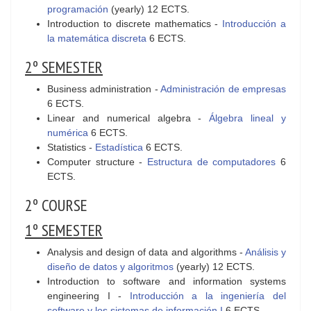
programación
(yearly) 12 ECTS.
Introduction to discrete mathematics -
Introducción a
la matemática discreta
6 ECTS.
2º SEMESTER
Business administration -
Administración de empresas
6 ECTS.
Linear and numerical algebra -
Álgebra lineal y
numérica
6 ECTS.
Statistics -
Estadística
6 ECTS.
Computer structure -
Estructura de computadores
6
ECTS.
2º COURSE
1º SEMESTER
Analysis and design of data and algorithms -
Análisis y
diseño de datos y algoritmos
(yearly) 12 ECTS.
Introduction to software and information systems
engineering I -
Introducción a la ingeniería del
software y los sistemas de información I
6 ECTS.