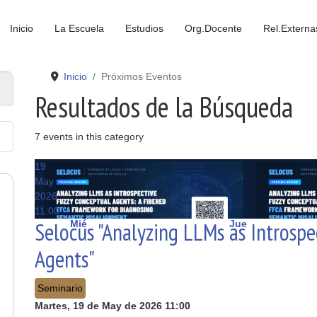
Inicio
La Escuela
Estudios
Org.Docente
Rel.Externa
Inicio
Próximos Eventos
Resultados de la Búsqueda
7 events in this category
19
May
2026
11:00
Selocus "Analyzing LLMs as Introspe
Mié
Jue
Agents"
Seminario
Martes, 19 de May de 2026
11:00