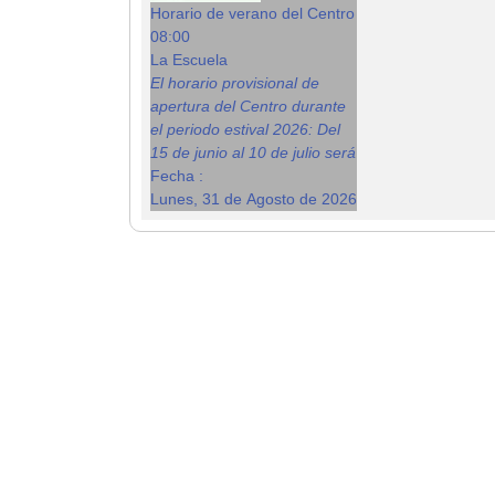
Horario de verano del Centro
08:00
La Escuela
El horario provisional de
apertura del Centro durante
el periodo estival 2026: Del
15 de junio al 10 de julio será
Fecha :
Lunes, 31 de Agosto de 2026