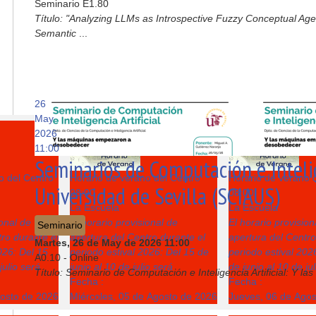
Seminario E1.80
Título: "Analyzing LLMs as Introspective Fuzzy Conceptual Ag
Semantic
...
26
May
5
6
2026
11:00
Seminarios de Computación e Intelige
o del Centro
Horario de verano del Centro
Horario de verano 
Universidad de Sevilla (SCIAUS)
08:00
08:00
La Escuela
La Escuela
ional de
El horario provisional de
El horario provision
Seminario
ro durante el
apertura del Centro durante el
apertura del Centro
Martes, 26 de May de 2026
11:00
026: Del 15
periodo estival 2026: Del 15 de
periodo estival 202
A0.10 - Online
julio será
junio al 10 de julio será
de junio al 10 de ju
Título: Seminario de Computación e Inteligencia Artificial: Y
Fecha :
Fecha :
gosto de 2026
Miércoles, 05 de Agosto de 2026
Jueves, 06 de Ago