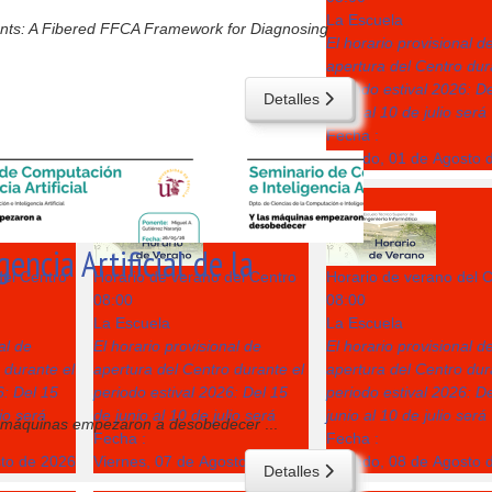
La Escuela
ents: A Fibered FFCA Framework for Diagnosing
El horario provisional d
apertura del Centro dur
periodo estival 2026: D
Detalles
junio al 10 de julio será
Fecha :
Sábado, 01 de Agosto 
7
8
ncia Artificial de la
del Centro
Horario de verano del Centro
Horario de verano del 
08:00
08:00
La Escuela
La Escuela
al de
El horario provisional de
El horario provisional d
 durante el
apertura del Centro durante el
apertura del Centro dur
6: Del 15
periodo estival 2026: Del 15
periodo estival 2026: D
lio será
de junio al 10 de julio será
junio al 10 de julio será
 las máquinas empezaron a desobedecer
...
Fecha :
Fecha :
sto de 2026
Viernes, 07 de Agosto de 2026
Sábado, 08 de Agosto 
Detalles