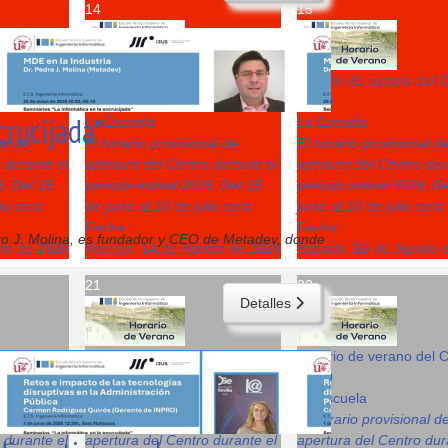
14
15
del Centro
Horario de verano del Centro
Horario de verano del 
08:00
08:00
crucijada”
La Escuela
La Escuela
al de
El horario provisional de
El horario provisional d
 durante el
apertura del Centro durante el
apertura del Centro dur
6: Del 15
periodo estival 2026: Del 15
periodo estival 2026: D
lio será
de junio al 10 de julio será
junio al 10 de julio será
Fecha :
Fecha :
dro J. Molina, es fundador y CEO de Metadev, donde
sto de 2026
Viernes, 14 de Agosto de 2026
Sábado, 15 de Agosto 
21
22
Detalles
del Centro
Horario de verano del Centro
Horario de verano del 
08:00
08:00
La Escuela
La Escuela
al de
El horario provisional de
El horario provisional d
 durante el
apertura del Centro durante el
apertura del Centro dur