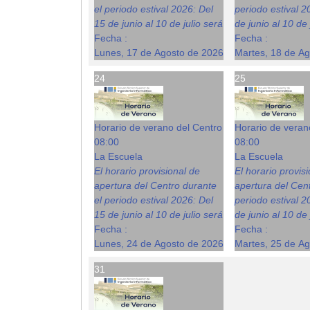
el periodo estival 2026: Del
periodo estival 2
15 de junio al 10 de julio será
de junio al 10 de 
Fecha :
Fecha :
Lunes, 17 de Agosto de 2026
Martes, 18 de A
24
25
Horario de verano del Centro
Horario de veran
08:00
08:00
La Escuela
La Escuela
El horario provisional de
El horario provis
apertura del Centro durante
apertura del Cent
el periodo estival 2026: Del
periodo estival 2
15 de junio al 10 de julio será
de junio al 10 de 
Fecha :
Fecha :
Lunes, 24 de Agosto de 2026
Martes, 25 de A
31